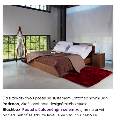
Další zakázkovou postel se systémem Lattoflex navrhl
Jan
Padrnos
, vůdčí osobnost designérského studia
Blackbox
.
Postel s čalouněným čelem
zaujme na první
pohled, neboť se zdá, že levituje ve vzduchu, nebo se