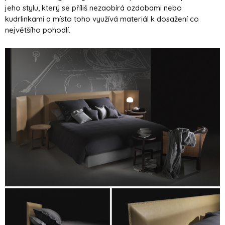
jeho stylu, který se příliš nezaobírá ozdobami nebo
kudrlinkami a místo toho využívá materiál k dosažení co
největšího pohodlí.