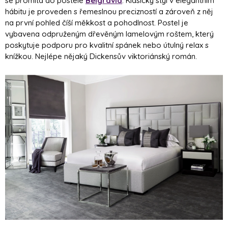
se promítá do postele
Belgravia
. Klasický styl v elegantním
hábitu je proveden s řemeslnou precizností a zároveň z něj
na první pohled číší měkkost a pohodlnost. Postel je
vybavena odpruženým dřevěným lamelovým roštem, který
poskytuje podporu pro kvalitní spánek nebo útulný relax s
knížkou. Nejlépe nějaký Dickensův viktoriánský román.