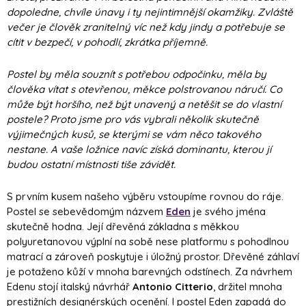
dopoledne, chvíle únavy i ty nejintimnější okamžiky. Zvláště
večer je člověk zranitelný víc než kdy jindy a potřebuje se
cítit v bezpečí, v pohodlí, zkrátka příjemně.
Postel by měla souznít s potřebou odpočinku, měla by
člověka vítat s otevřenou, měkce polstrovanou náručí. Co
může být horšího, než být unavený a netěšit se do vlastní
postele? Proto jsme pro vás vybrali několik skutečně
výjimečných kusů, se kterými se vám něco takového
nestane. A vaše ložnice navíc získá dominantu, kterou jí
budou ostatní místnosti tiše závidět.
S prvním kusem našeho výběru vstoupíme rovnou do ráje.
Postel se sebevědomým názvem
Eden
je svého jména
skutečně hodna. Její dřevěná základna s měkkou
polyuretanovou výplní na sobě nese platformu s pohodlnou
matrací a zároveň poskytuje i úložný prostor. Dřevěné záhlaví
je potaženo kůží v mnoha barevných odstínech. Za návrhem
Edenu stojí italský návrhář
Antonio Citterio
, držitel mnoha
prestižních designérských ocenění. I postel Eden zapadá do