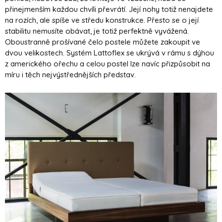
přinejmenším každou chvíli převrátí. Její nohy totiž nenajdete
na rozích, ale spíše ve středu konstrukce. Přesto se o její
stabilitu nemusíte obávat, je totiž perfektně vyvážená.
Oboustranně prošívané čelo postele můžete zakoupit ve
dvou velikostech. Systém Lattoflex se ukrývá v rámu s dýhou
z amerického ořechu a celou postel lze navíc přizpůsobit na
míru i těch nejvýstřednějších představ.