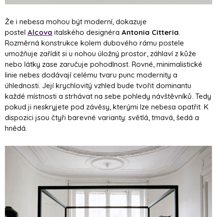
Že i nebesa mohou být moderní, dokazuje
postel
Alcova
italského designéra
Antonia Citteria
.
Rozměrná konstrukce kolem dubového rámu postele
umožňuje zařídit si u nohou úložný prostor, záhlaví z kůže
nebo látky zase zaručuje pohodlnost. Rovné, minimalistické
linie nebes dodávají celému tvaru punc modernity a
úhlednosti. Její krychlovitý vzhled bude tvořit dominantu
každé místnosti a strhávat na sebe pohledy návštěvníků. Tedy
pokud ji neskryjete pod závěsy, kterými lze nebesa opatřit. K
dispozici jsou čtyři barevné varianty: světlá, tmavá, šedá a
hnědá.