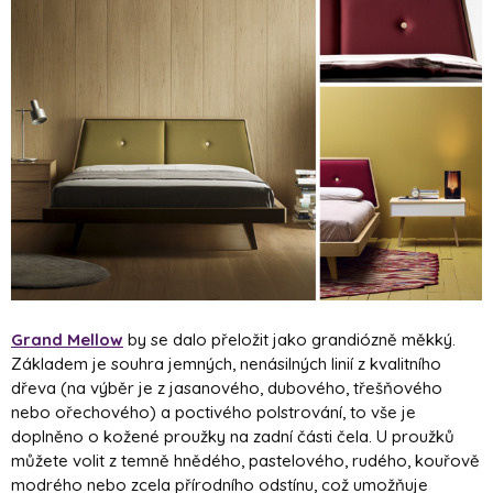
Grand Mellow
by se dalo přeložit jako grandiózně měkký.
Základem je souhra jemných, nenásilných linií z kvalitního
dřeva (na výběr je z jasanového, dubového, třešňového
nebo ořechového) a poctivého polstrování, to vše je
doplněno o kožené proužky na zadní části čela. U proužků
můžete volit z temně hnědého, pastelového, rudého, kouřově
modrého nebo zcela přírodního odstínu, což umožňuje