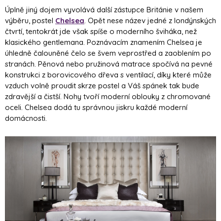
Úplně jiný dojem vyvolává další zástupce Británie v našem
výběru, postel
Chelsea
. Opět nese název jedné z londýnských
čtvrtí, tentokrát jde však spíše o moderního šviháka, než
klasického gentlemana. Poznávacím znamením Chelsea je
úhledně čalouněné čelo se švem veprostřed a zaoblením po
stranách. Pěnová nebo pružinová matrace spočívá na pevné
konstrukci z borovicového dřeva s ventilací, díky které může
vzduch volně proudit skrze postel a Váš spánek tak bude
zdravější a čistší. Nohy tvoří moderní oblouky z chromované
oceli. Chelsea dodá tu správnou jiskru každé moderní
domácnosti.