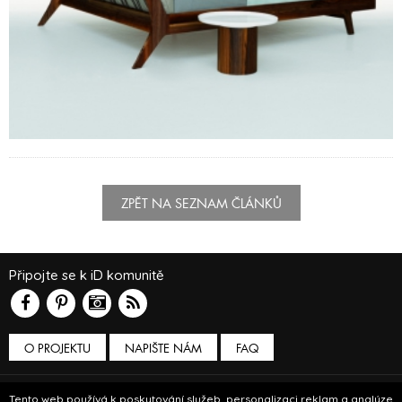
ZPĚT NA SEZNAM ČLÁNKŮ
Připojte se k iD komunitě
O PROJEKTU
NAPIŠTE NÁM
FAQ
Podmínky používání
Tento web používá k poskytování služeb, personalizaci reklam a analýze