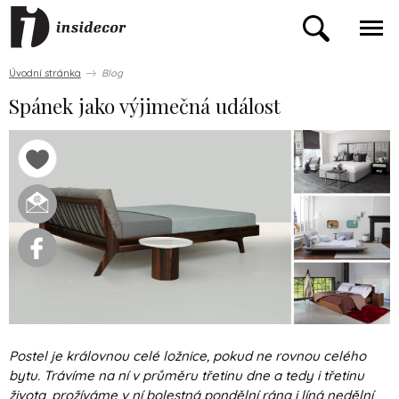
Úvodní stránka
Blog
Spánek jako výjimečná událost
Postel je královnou celé ložnice, pokud ne rovnou celého
bytu. Trávíme na ní v průměru třetinu dne a tedy i třetinu
života, prožíváme v ní bolestná pondělní rána i líná nedělní