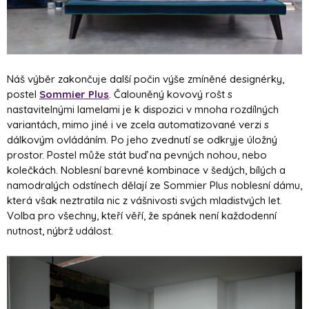
Náš výběr zakončuje další počin výše zmíněné designérky,
postel
Sommier Plus
. Čalouněný kovový rošt s
nastavitelnými lamelami je k dispozici v mnoha rozdílných
variantách, mimo jiné i ve zcela automatizované verzi s
dálkovým ovládáním. Po jeho zvednutí se odkryje úložný
prostor. Postel může stát buď na pevných nohou, nebo
kolečkách. Noblesní barevné kombinace v šedých, bílých a
namodralých odstínech dělají ze Sommier Plus noblesní dámu,
která však neztratila nic z vášnivosti svých mladistvých let.
Volba pro všechny, kteří věří, že spánek není každodenní
nutnost, nýbrž událost.