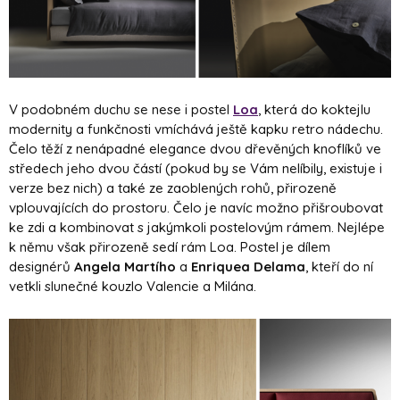
V podobném duchu se nese i postel
Loa
, která do koktejlu
modernity a funkčnosti vmíchává ještě kapku retro nádechu.
Čelo těží z nenápadné elegance dvou dřevěných knoflíků ve
středech jeho dvou částí (pokud by se Vám nelíbily, existuje i
verze bez nich) a také ze zaoblených rohů, přirozeně
vplouvajících do prostoru. Čelo je navíc možno přišroubovat
ke zdi a kombinovat s jakýmkoli postelovým rámem. Nejlépe
k němu však přirozeně sedí rám Loa. Postel je dílem
designérů
Angela Martího
a
Enriquea Delama
, kteří do ní
vetkli slunečné kouzlo Valencie a Milána.