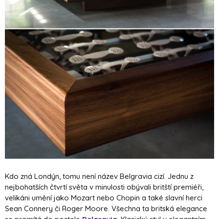
Kdo zná Londýn, tomu není název Belgravia cizí. Jednu z
nejbohatších čtvrtí světa v minulosti obývali britští premiéři,
velikáni umění jako Mozart nebo Chopin a také slavní herci
Sean Connery či Roger Moore. Všechna ta britská elegance