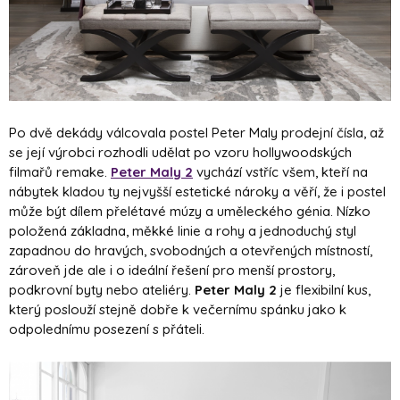
Po dvě dekády válcovala postel Peter Maly prodejní čísla, až
se její výrobci rozhodli udělat po vzoru hollywoodských
filmařů remake.
Peter Maly 2
vychází vstříc všem, kteří na
nábytek kladou ty nejvyšší estetické nároky a věří, že i postel
může být dílem přelétavé múzy a uměleckého génia. Nízko
položená základna, měkké linie a rohy a jednoduchý styl
zapadnou do hravých, svobodných a otevřených místností,
zároveň jde ale i o ideální řešení pro menší prostory,
podkrovní byty nebo ateliéry.
Peter Maly 2
je flexibilní kus,
který poslouží stejně dobře k večernímu spánku jako k
odpolednímu posezení s přáteli.