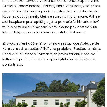
městečku Fontevraud ve Francii. Krása tohoto opatství má
tisíciletou obdivuhodnou historii, která však nebývala až tak
růžová. Saint-Lazare bylo vždy místem komunitního života.
Kdysi ho obývali mniši, kteří se starali o malomocné. Pak se
stal hospicem pro jeptišky a jeho pokračující historie mluví
také o vězeňské nemocnici. Větší změna pak nastala v 80.
letech, kdy se místo proměnilo v hotel s restaurací.
Znovuotevření klášterního hotelu a restaurace
Abbaye de
Fontevraud
je součástí širší vize projektu „Současné město
Fontevraud“. Mnoho rozmanitých prvků zahrnuje vše od
kultury až po udržitelný rozvoj a digitální inovace včetně
pohostinství.