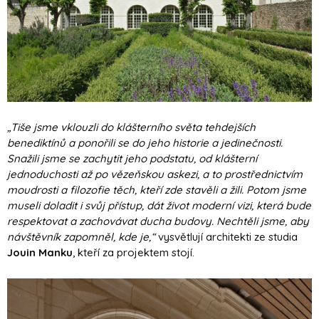
„Tiše jsme vklouzli do klášterního světa tehdejších
benediktínů a ponořili se do jeho historie a jedinečnosti.
Snažili jsme se zachytit jeho podstatu, od klášterní
jednoduchosti až po vězeňskou askezi, a to prostřednictvím
moudrosti a filozofie těch, kteří zde stavěli a žili. Potom jsme
museli doladit i svůj přístup, dát život moderní vizi, která bude
respektovat a zachovávat ducha budovy. Nechtěli jsme, aby
návštěvník zapomněl, kde je,“
vysvětlují architekti ze studia
Jouin Manku
, kteří za projektem stojí.