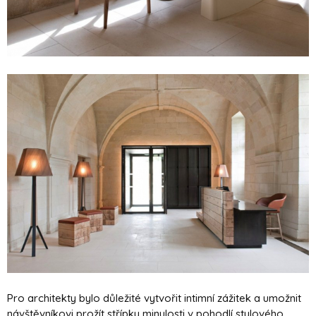
Pro architekty bylo důležité vytvořit intimní zážitek a umožnit
návštěvníkovi prožít střípky minulosti v pohodlí stylového