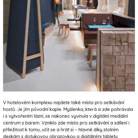
V hotelovém komplexu najdete také místo pro setkávání
hostů. Je jím původní kaple. Myšlenka, která si zde pohrávala
i s vytvořením lázní, se nakonec vyvinula v digitální mediální
centrum s barem. Vzniklo zde místo pro setkávání a sdílení i
příležitost k tomu, učit se a hrát si – hlavně díky stolním
deskám s dotykovou obrazovkou a digitálními tablety