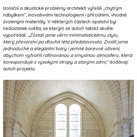
Izolační a akustické problémy architekti vyřešili „chytrým
nábytkem“, inovativními technologiemi i přírodními, vhodně
zvolenými materiály. V některých částech opatství byl
nedostatek světla, se kterým se autoři taktéž skvěle
vypořádali.
„Zůstali jsme věrni minimalistickému stylu,
který převorství po dlouhá léta představovalo.
Zvolili jsme
jednoduché a elegantní tvary i jemné barevné oživení,
abychom vytvořili rafinovanou a smyslnou atmosféru, která
koresponduje s vysokými stropy a starými zdmi,“
dodávají
autoři projektu.