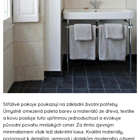
Střízlivé pokoje poukazují na základní životní potřeby.
Úmyslně omezená paleta barev a materiálů ze dřeva, textilie
a kovu posiluje tuto upřímnou jednoduchost a evokuje
původní povahu mnišských cimer. Za tímto zjevným
minimalismem však leží diskrétní luxus. Kvalitní materiály,
pozornost k detailům, jemnosti i dotekům moderního oživení.