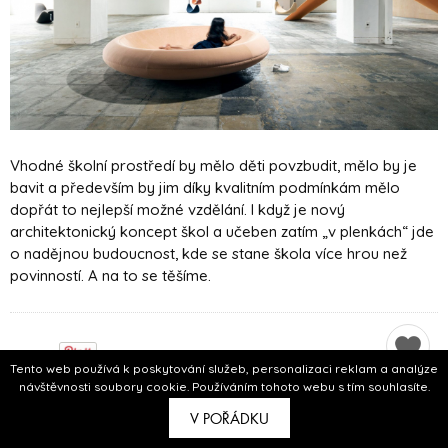
Vhodné školní prostředí by mělo děti povzbudit, mělo by je
bavit a především by jim díky kvalitním podmínkám mělo
dopřát to nejlepší možné vzdělání. I když je nový
architektonický koncept škol a učeben zatím „v plenkách“ jde
o nadějnou budoucnost, kde se stane škola více hrou než
povinností. A na to se těšíme.
Tento web používá k poskytování služeb, personalizaci reklam a analýze
návštěvnosti soubory cookie. Používáním tohoto webu s tím souhlasíte.
JAKÝ JE VÁŠ NÁZOR?
V POŘÁDKU