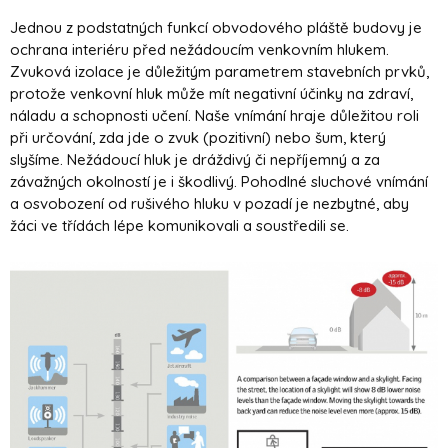
Jednou z podstatných funkcí obvodového pláště budovy je
ochrana interiéru před nežádoucím venkovním hlukem.
Zvuková izolace je důležitým parametrem stavebních prvků,
protože venkovní hluk může mít negativní účinky na zdraví,
náladu a schopnosti učení. Naše vnímání hraje důležitou roli
při určování, zda jde o zvuk (pozitivní) nebo šum, který
slyšíme. Nežádoucí hluk je dráždivý či nepříjemný a za
závažných okolností je i škodlivý. Pohodlné sluchové vnímání
a osvobození od rušivého hluku v pozadí je nezbytné, aby
žáci ve třídách lépe komunikovali a soustředili se.