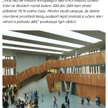
„
Více než 64 milionů evropských dětí a 4,5 milionu učitelů
tráví ve školách ročně kolem 200 dní. Děti tam stráví
přibližně 70 % svého času. Mnoho studií ukazuje, že dobře
navržené prostředí školy podpoří lepší znalosti a učení, ale i
zdraví a pohodu dětí,
“ poukazuje tým vědců.