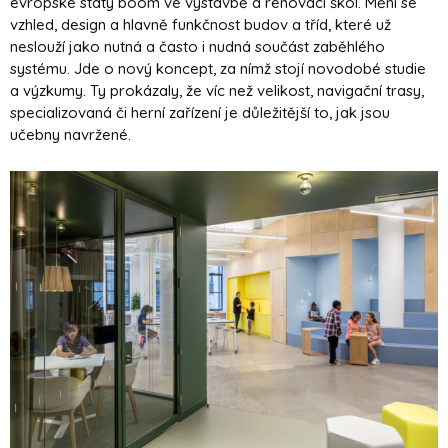
evropské státy boom ve výstavbě a renovaci škol. Mění se
vzhled, design a hlavně funkčnost budov a tříd, které už
neslouží jako nutná a často i nudná součást zaběhlého
systému. Jde o nový koncept, za nímž stojí novodobé studie
a výzkumy. Ty prokázaly, že víc než velikost, navigační trasy,
specializovaná či herní zařízení je důležitější to, jak jsou
učebny navržené.