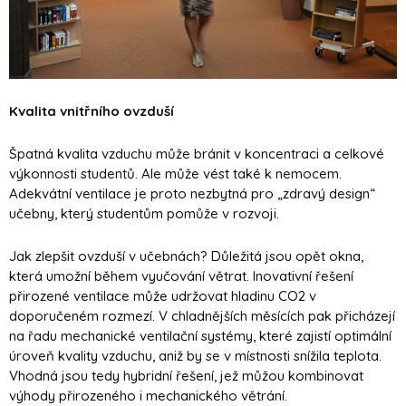
Kvalita vnitřního ovzduší
Špatná kvalita vzduchu může bránit v koncentraci a celkové
výkonnosti studentů. Ale může vést také k nemocem.
Adekvátní ventilace je proto nezbytná pro „zdravý design“
učebny, který studentům pomůže v rozvoji.
Jak zlepšit ovzduší v učebnách? Důležitá jsou opět okna,
která umožní během vyučování větrat. Inovativní řešení
přirozené ventilace může udržovat hladinu CO2 v
doporučeném rozmezí. V chladnějších měsících pak přicházejí
na řadu mechanické ventilační systémy, které zajistí optimální
úroveň kvality vzduchu, aniž by se v místnosti snížila teplota.
Vhodná jsou tedy hybridní řešení, jež můžou kombinovat
výhody přirozeného i mechanického větrání.