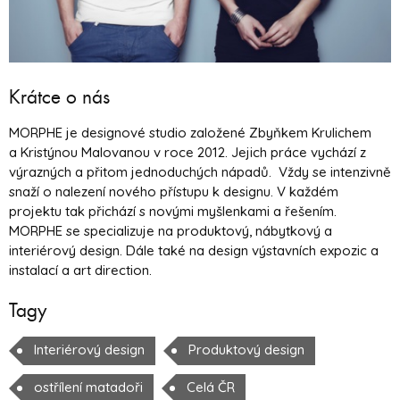
Krátce o nás
MORPHE je designové studio založené Zbyňkem Krulichem
a Kristýnou Malovanou v roce 2012. Jejich práce vychází z
výrazných a přitom jednoduchých nápadů. Vždy se intenzivně
snaží o nalezení nového přístupu k designu. V každém
projektu tak přichází s novými myšlenkami a řešením.
MORPHE se specializuje na produktový, nábytkový a
interiérový design. Dále také na design výstavních expozic a
instalací a art direction.
Tagy
Interiérový design
Produktový design
ostřílení matadoři
Celá ČR