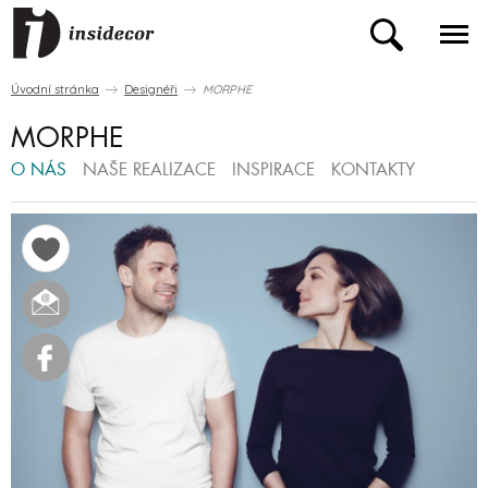
Úvodní stránka
Designéři
MORPHE
MORPHE
O NÁS
NAŠE REALIZACE
INSPIRACE
KONTAKTY