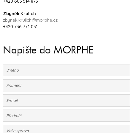
+420 605 514 875
Zbyněk Krulich
zbynek.krulich@morphe.cz
+420 736 771 031
Napište do MORPHE