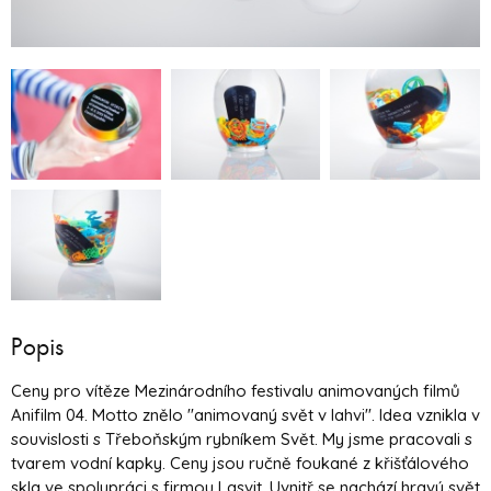
Popis
Ceny pro vítěze Mezinárodního festivalu animovaných filmů
Anifilm 04. Motto znělo "animovaný svět v lahvi". Idea vznikla v
souvislosti s Třeboňským rybníkem Svět. My jsme pracovali s
tvarem vodní kapky. Ceny jsou ručně foukané z křišťálového
skla ve spolupráci s firmou Lasvit. Uvnitř se nachází hravý svět