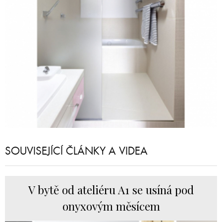
SOUVISEJÍCÍ ČLÁNKY A VIDEA
V bytě od ateliéru A1 se usíná pod
onyxovým měsícem