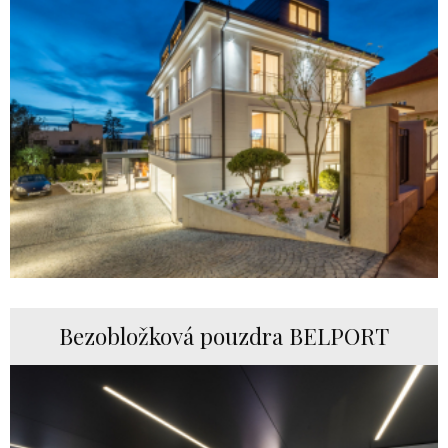
Bezobložková pouzdra BELPORT