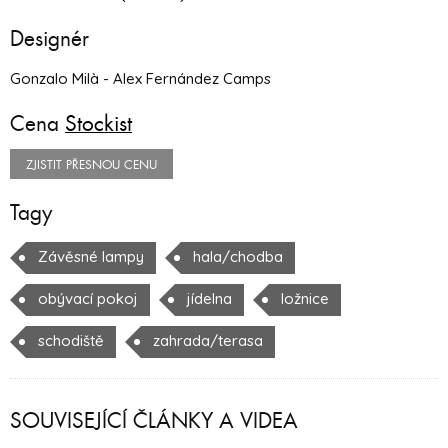
Designér
Gonzalo Milà - Alex Fernández Camps
Cena
Stockist
ZJISTIT PŘESNOU CENU
Tagy
Závěsné lampy
hala/chodba
obývací pokoj
jídelna
ložnice
schodiště
zahrada/terasa
SOUVISEJÍCÍ ČLÁNKY A VIDEA