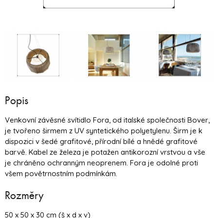
Popis
Venkovní závěsné svítidlo Fora, od italské společnosti Bover,
je tvořeno širmem z UV syntetického polyetylenu. Širm je k
dispozici v šedé grafitové, přírodní bílé a hnědé grafitové
barvě. Kabel ze železa je potažen antikorozní vrstvou a vše
je chráněno ochranným neoprenem. Fora je odolné proti
všem povětrnostním podmínkám.
Rozměry
50 x 50 x 30 cm (š x d x v)