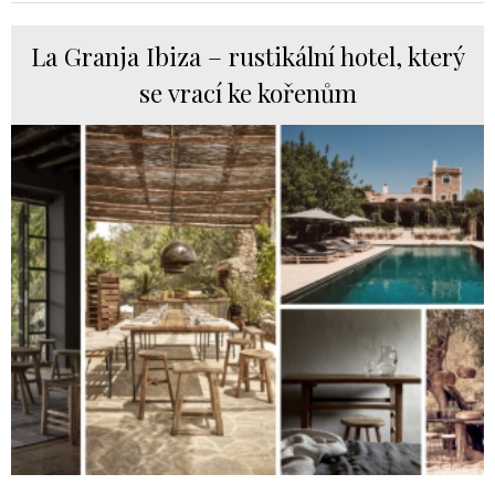
La Granja Ibiza – rustikální hotel, který
se vrací ke kořenům