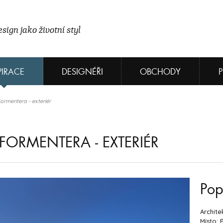
sign jako životní styl
PIRACE
DESIGNÉŘI
OBCHODY
rmentera - exteriér
ORMENTERA - EXTERIÉR
Pop
Archite
Místo: 