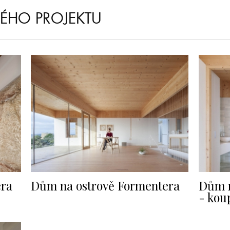
NÉHO PROJEKTU
era
Dům na ostrově Formentera
Dům n
- kou