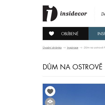
De
OBLÍBENÉ
INS
Úvodní stránka
Inspirace
Dům na ostrově Fo
DŮM NA OSTROVĚ F