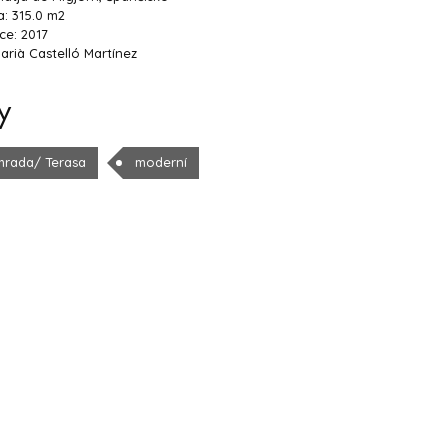
: 315.0 m2
ce: 2017
arià Castelló Martínez
y
hrada/ Terasa
moderní