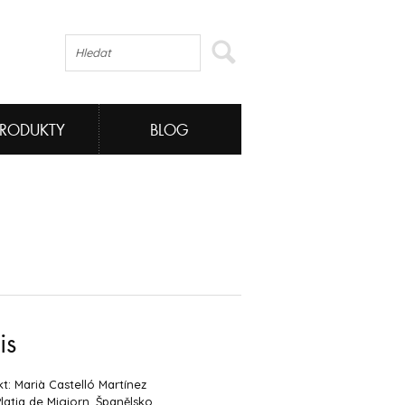
PRODUKTY
BLOG
is
kt: Marià Castelló Martínez
Platja de Migjorn, Španělsko