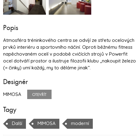
Popis
Atmosféra tréninkového centra se odvíjí ze střetu ocelových
prvků interiéru a sportovního náčiní. Oproti běžnému fitness
napěchovaném ocelí v podobě cvičících strojů v Powerfit
ocel dotváří prostor a ilustruje filozofii klubu „nakoupit železo
(= činky) umí každý, my to děláme jinak“.
Designér
MIMOSA
OTEVŘÍT
Tagy
Další
MIMOSA
moderní