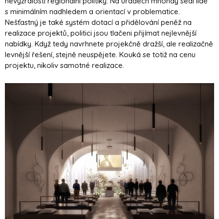
nevyzrálostí regionální politiky. Na úřadech mnohdy sedí lidé
s minimálním nadhledem a orientací v problematice.
Nešťastný je také systém dotací a přidělování peněž na
realizace projektů, politici jsou tlačeni přijímat nejlevnější
nabídky. Když tedy navrhnete projekčně dražší, ale realizačně
levnější řešení, stejně neuspějete. Kouká se totiž na cenu
projektu, nikoliv samotné realizace.