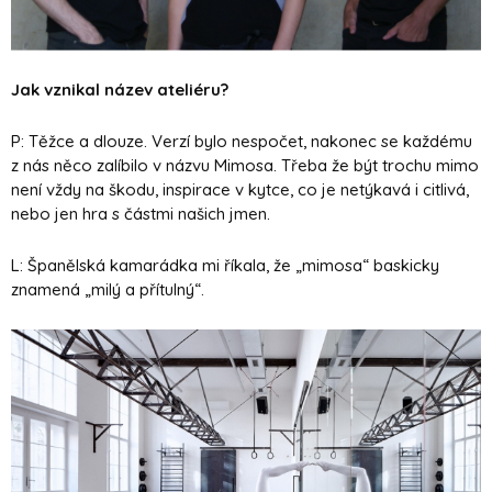
Jak vznikal název ateliéru?
P: Těžce a dlouze. Verzí bylo nespočet, nakonec se každému
z nás něco zalíbilo v názvu Mimosa. Třeba že být trochu mimo
není vždy na škodu, inspirace v kytce, co je netýkavá i citlivá,
nebo jen hra s částmi našich jmen.
L: Španělská kamarádka mi říkala, že „mimosa“ baskicky
znamená „milý a přítulný“.