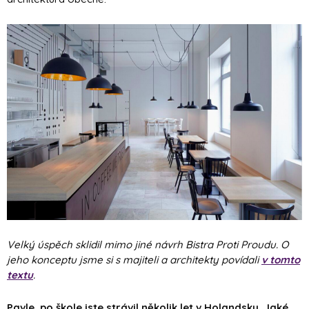
Velký úspěch sklidil mimo jiné návrh Bistra Proti Proudu. O
jeho konceptu jsme si s majiteli a architekty povídali
v tomto
textu
.
Pavle, po škole jste strávil několik let v Holandsku. Jaké