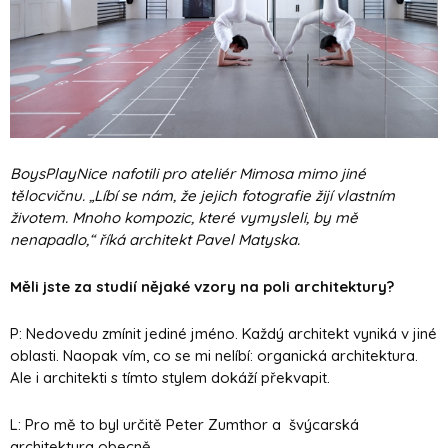
BoysPlayNice nafotili pro ateliér Mimosa mimo jiné
tělocvičnu. „Líbí se nám, že jejich fotografie žijí vlastním
životem. Mnoho kompozic, které vymysleli, by mě
nenapadlo,“ říká architekt Pavel Matyska.
Měli jste za studií nějaké vzory na poli architektury?
P: Nedovedu zmínit jediné jméno. Každý architekt vyniká v jiné
oblasti. Naopak vím, co se mi nelíbí: organická architektura.
Ale i architekti s tímto stylem dokáží překvapit.
L: Pro mě to byl určitě Peter Zumthor a švýcarská
architektura obecně.