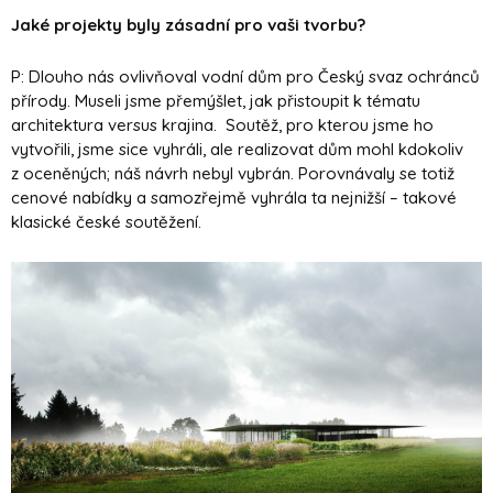
Jaké projekty byly zásadní pro vaši tvorbu?
P: Dlouho nás ovlivňoval vodní dům pro Český svaz ochránců
přírody. Museli jsme přemýšlet, jak přistoupit k tématu
architektura versus krajina. Soutěž, pro kterou jsme ho
vytvořili, jsme sice vyhráli, ale realizovat dům mohl kdokoliv
z oceněných; náš návrh nebyl vybrán. Porovnávaly se totiž
cenové nabídky a samozřejmě vyhrála ta nejnižší – takové
klasické české soutěžení.