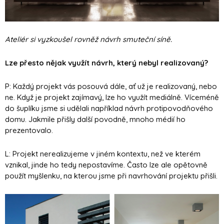
Ateliér si vyzkoušel rovněž návrh smuteční síně.
Lze přesto nějak využít návrh, který nebyl realizovaný?
P: Každý projekt vás posouvá dále, ať už je realizovaný, nebo
ne. Když je projekt zajímavý, lze ho využít mediálně. Víceméně
do šuplíku jsme si udělali například návrh protipovodňového
domu. Jakmile přišly další povodně, mnoho médií ho
prezentovalo.
L: Projekt nerealizujeme v jiném kontextu, než ve kterém
vznikal, jinde ho tedy nepostavíme. Často lze ale opětovně
použít myšlenku, na kterou jsme při navrhování projektu přišli.