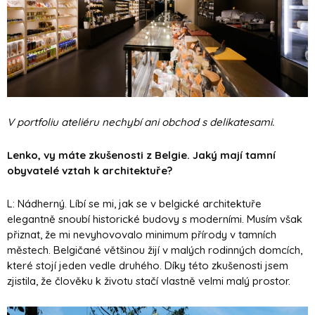
V portfoliu ateliéru nechybí ani obchod s delikatesami.
Lenko, vy máte zkušenosti z Belgie. Jaký mají tamní
obyvatelé vztah k architektuře?
L: Nádherný. Líbí se mi, jak se v belgické architektuře
elegantně snoubí historické budovy s moderními. Musím však
přiznat, že mi nevyhovovalo minimum přírody v tamních
městech. Belgičané většinou žijí v malých rodinných domcích,
které stojí jeden vedle druhého. Díky této zkušenosti jsem
zjistila, že člověku k životu stačí vlastně velmi malý prostor.