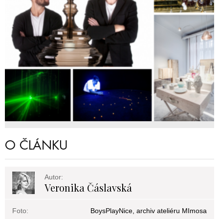
O ČLÁNKU
Autor:
Veronika Čáslavská
Foto:
BoysPlayNice, archiv ateliéru MImosa