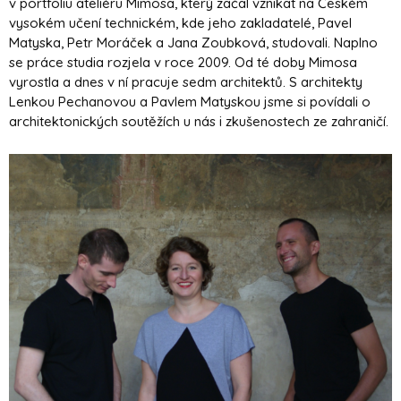
v portfoliu ateliéru Mimosa, který začal vznikat na Českém
vysokém učení technickém, kde jeho zakladatelé, Pavel
Matyska, Petr Moráček a Jana Zoubková, studovali. Naplno
se práce studia rozjela v roce 2009. Od té doby Mimosa
vyrostla a dnes v ní pracuje sedm architektů. S architekty
Lenkou Pechanovou a Pavlem Matyskou jsme si povídali o
architektonických soutěžích u nás i zkušenostech ze zahraničí.