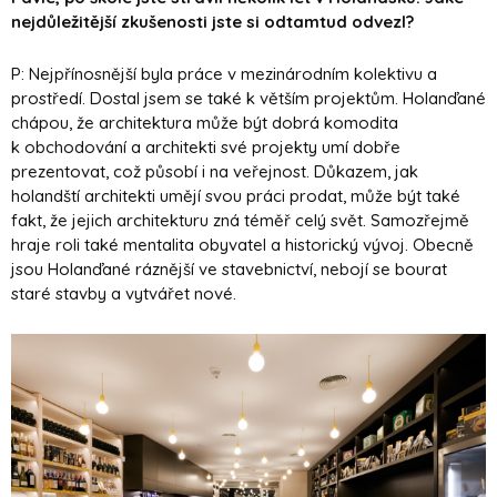
nejdůležitější zkušenosti jste si odtamtud odvezl?
P: Nejpřínosnější byla práce v mezinárodním kolektivu a
prostředí. Dostal jsem se také k větším projektům. Holanďané
chápou, že architektura může být dobrá komodita
k obchodování a architekti své projekty umí dobře
prezentovat, což působí i na veřejnost. Důkazem, jak
holandští architekti umějí svou práci prodat, může být také
fakt, že jejich architekturu zná téměř celý svět. Samozřejmě
hraje roli také mentalita obyvatel a historický vývoj. Obecně
jsou Holanďané ráznější ve stavebnictví, nebojí se bourat
staré stavby a vytvářet nové.