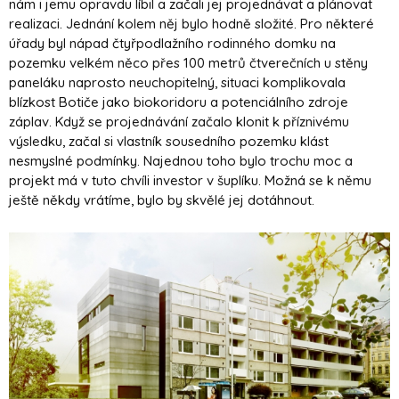
nám i jemu opravdu líbil a začali jej projednávat a plánovat
realizaci. Jednání kolem něj bylo hodně složité. Pro některé
úřady byl nápad čtyřpodlažního rodinného domku na
pozemku velkém něco přes 100 metrů čtverečních u stěny
paneláku naprosto neuchopitelný, situaci komplikovala
blízkost Botiče jako biokoridoru a potenciálního zdroje
záplav. Když se projednávání začalo klonit k příznivému
výsledku, začal si vlastník sousedního pozemku klást
nesmyslné podmínky. Najednou toho bylo trochu moc a
projekt má v tuto chvíli investor v šuplíku. Možná se k němu
ještě někdy vrátíme, bylo by skvělé jej dotáhnout.