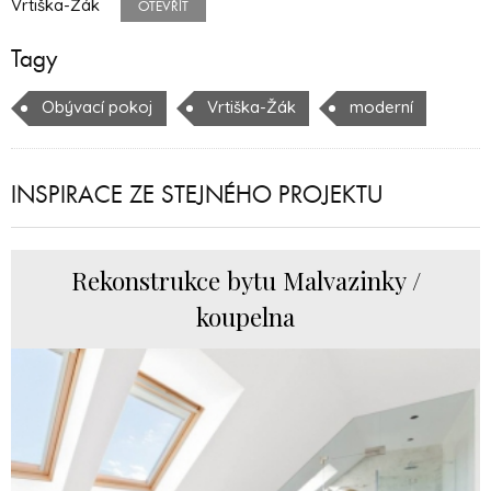
Vrtiška-Žák
OTEVŘÍT
Tagy
Obývací pokoj
Vrtiška-Žák
moderní
INSPIRACE ZE STEJNÉHO PROJEKTU
Rekonstrukce bytu Malvazinky /
koupelna