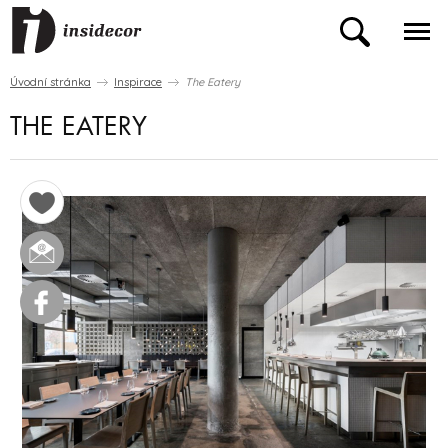
Úvodní stránka
Inspirace
The Eatery
THE EATERY