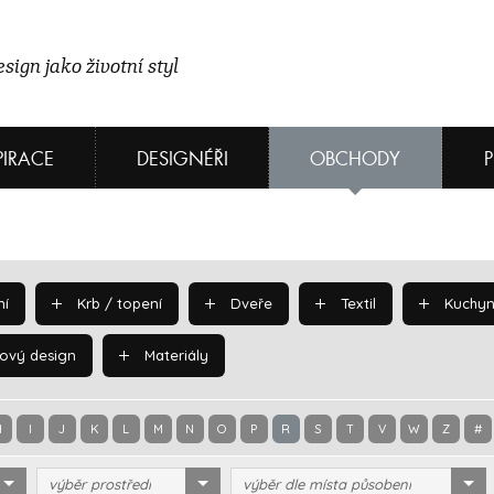
sign jako životní styl
PIRACE
DESIGNÉŘI
OBCHODY
í
Krb / topení
Dveře
Textil
Kuchyn
ový design
Materiály
H
I
J
K
L
M
N
O
P
R
S
T
V
W
Z
#
výběr prostředí
výběr dle místa působení