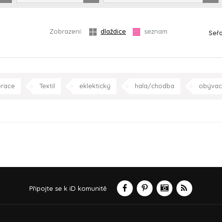
Zobrazení:
dlaždice
seznam
Seřa
orace
Textil
eklektický
hala/chodba
obývac
ložnice
dětský pokoj
p
Připojte se k iD komunitě