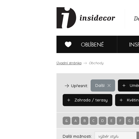
De
OBLÍBENÉ
INS
Úvodní stránka
Obchody
Další
Uměn
Upřesnit:
Zahrada / terasy
Květin
&
A
B
C
D
E
F
G
Další možnosti:
výběr stylu