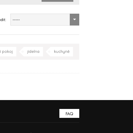
dit:
-----
í pokoj
jídelna
kuchyně
racovna
Praha
Celá ČR
FAQ