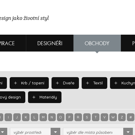
sign jako životní styl
PIRACE
DESIGNÉŘI
OBCHODY
í
Krb / topení
Dveře
Textil
Kuchyn
ový design
Materiály
H
I
J
K
L
M
N
O
P
R
S
T
V
W
Z
#
výběr prostředí
výběr dle místa působení