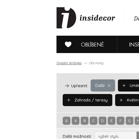
De
OBLÍBENÉ
INS
Úvodní stránka
Obchody
Další
Uměn
Upřesnit:
Zahrada / terasy
Květin
&
A
B
C
D
E
F
G
Další možnosti:
výběr stylu