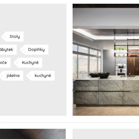
Stoly
ábytek
Doplňky
biče
Kuchyně
jídelna
kuchyně