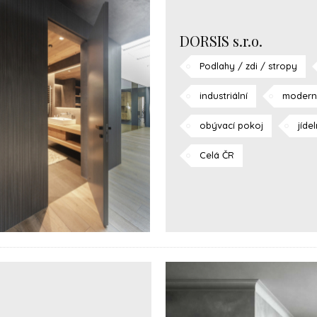
DORSIS s.r.o.
Podlahy / zdi / stropy
industriální
modern
obývací pokoj
jíde
Celá ČR