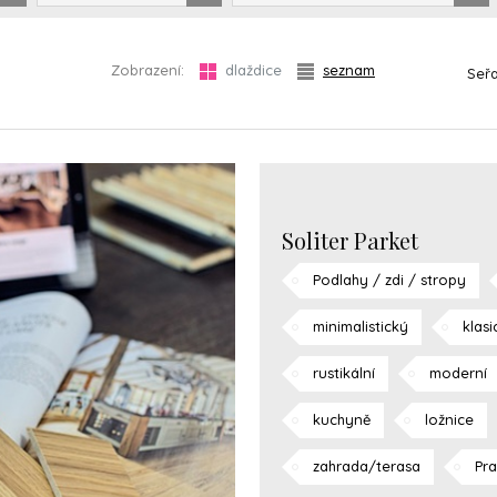
Zobrazení:
dlaždice
seznam
Seřa
Soliter Parket
Podlahy / zdi / stropy
minimalistický
klasi
rustikální
moderní
kuchyně
ložnice
zahrada/terasa
Pr