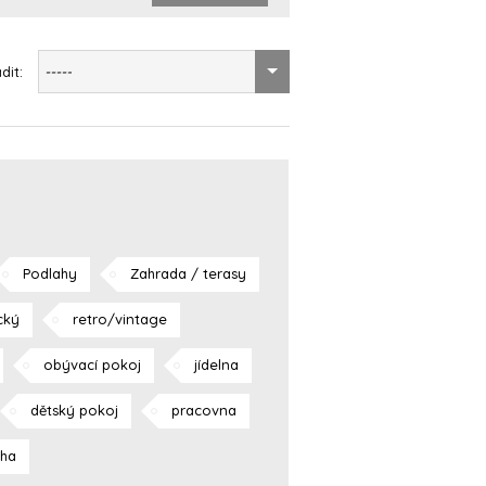
dit:
-----
Podlahy
Zahrada / terasy
cký
retro/vintage
obývací pokoj
jídelna
dětský pokoj
pracovna
aha