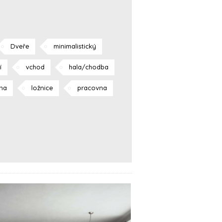
Dveře
minimalistický
í
vchod
hala/chodba
lna
ložnice
pracovna