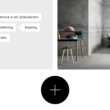
lnové a WC příslušenství
klektický
klasický
raha