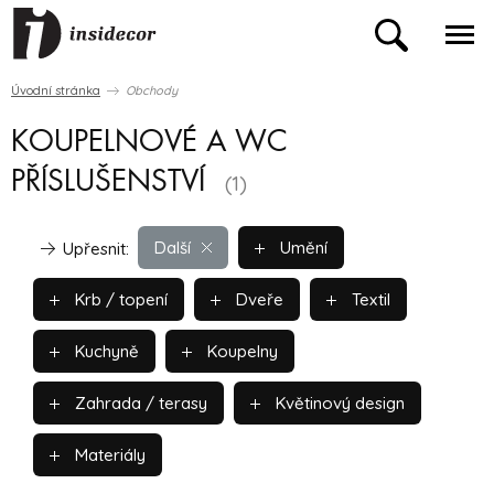
Úvodní stránka
Obchody
KOUPELNOVÉ A WC
PŘÍSLUŠENSTVÍ
(1)
Další
Umění
Upřesnit:
Krb / topení
Dveře
Textil
Kuchyně
Koupelny
Zahrada / terasy
Květinový design
Materiály