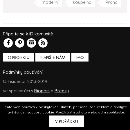
moderní
koupelna
Praha
Připojte se k iD komunitě
O PROJEKTU
NAPIŠTE NÁM
FAQ
Podmínky používání
© Insidecor 2013-2019.
ve spolupráci s
Bioport
a
Breezy
Tento web používá k poskytování služeb, personalizaci reklam a analýze
návštěvnosti soubory cookie. Používáním tohoto webu s tím souhlasíte.
V POŘÁDKU