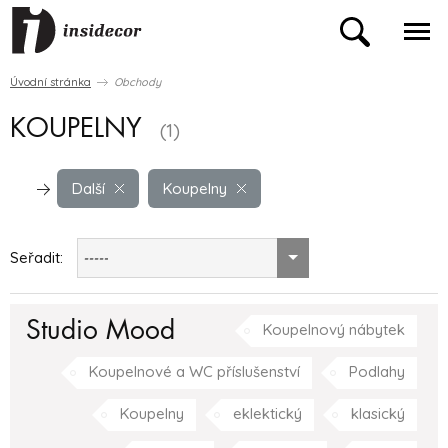
Úvodní stránka
Obchody
KOUPELNY
(1)
Další
Koupelny
Seřadit:
-----
Studio Mood
Koupelnový nábytek
Koupelnové a WC příslušenství
Podlahy
Koupelny
eklektický
klasický