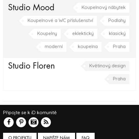
Studio Mood
Koupelnový nábytek
Koupelnové a WC příslušenství
Podlahy
Koupelny
eklektický
klasický
moderní
koupelna
Praha
Studio Floren
Květinový design
Praha
Připojte se k iD komunitě
O PROJEKTU
NAPIŠTE NÁM
FAQ