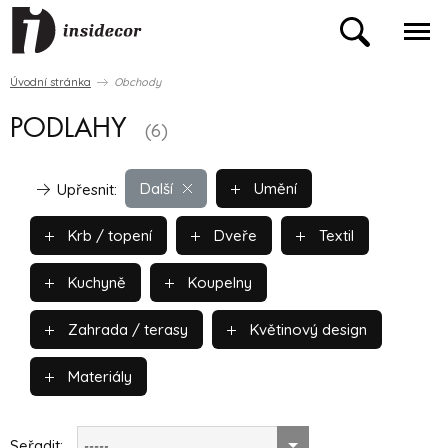
Úvodní stránka
Obchody
PODLAHY
(6)
Další
Umění
Upřesnit:
Krb / topení
Dveře
Textil
Kuchyně
Koupelny
Zahrada / terasy
Květinový design
Materiály
Seřadit:
-----