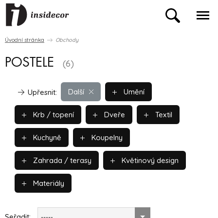
Úvodní stránka
Obchody
POSTELE
(6)
Další
Umění
Upřesnit:
Krb / topení
Dveře
Textil
Kuchyně
Koupelny
Zahrada / terasy
Květinový design
Materiály
Seřadit:
-----