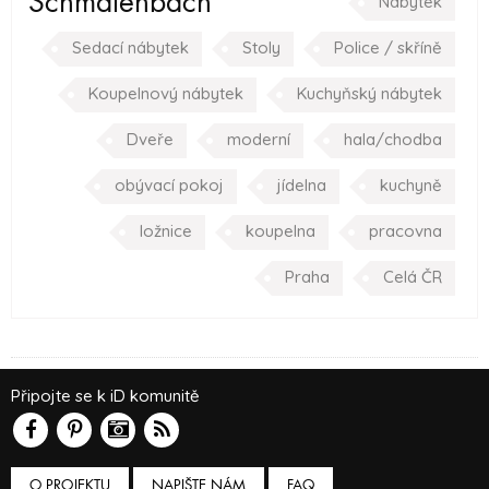
Schmalenbach
Nábytek
Sedací nábytek
Stoly
Police / skříně
Koupelnový nábytek
Kuchyňský nábytek
Dveře
moderní
hala/chodba
obývací pokoj
jídelna
kuchyně
ložnice
koupelna
pracovna
Praha
Celá ČR
Připojte se k iD komunitě
O PROJEKTU
NAPIŠTE NÁM
FAQ