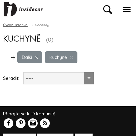
Úvodní stránka
Obchody
KUCHYNĚ
(0)
Další
Kuchyně
Seřadit:
-----
Připojte se k iD komunitě