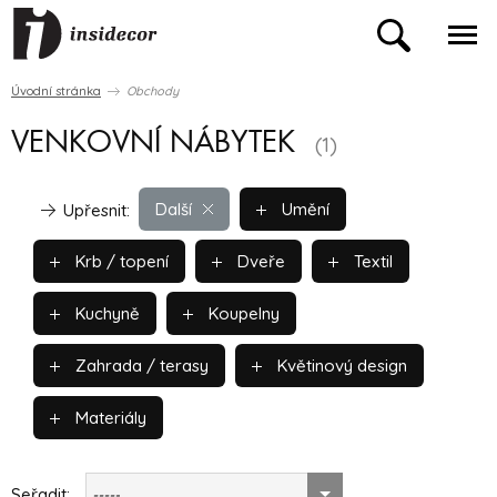
Úvodní stránka
Obchody
VENKOVNÍ NÁBYTEK
(1)
Další
Umění
Upřesnit:
Krb / topení
Dveře
Textil
Kuchyně
Koupelny
Zahrada / terasy
Květinový design
Materiály
Seřadit:
-----