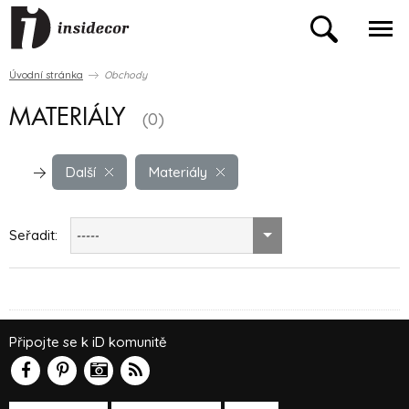
Úvodní stránka
Obchody
MATERIÁLY
(0)
Další
Materiály
Seřadit:
-----
Připojte se k iD komunitě