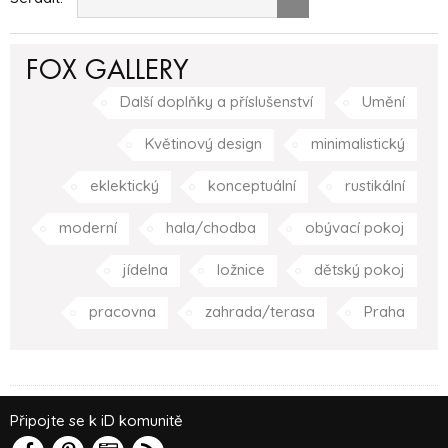
FOX GALLERY
Další doplňky a příslušenství
Umění
Květinový design
minimalistický
eklektický
konceptuální
rustikální
moderní
hala/chodba
obývací pokoj
jídelna
ložnice
dětský pokoj
pracovna
zahrada/terasa
Praha
Připojte se k iD komunitě