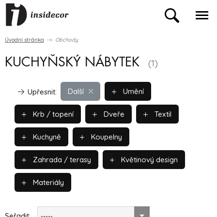
Úvodní stránka
Obchody
KUCHYŇSKÝ NÁBYTEK
(1)
Další
Umění
Upřesnit:
Krb / topení
Dveře
Textil
Kuchyně
Koupelny
Zahrada / terasy
Květinový design
Materiály
Seřadit:
-----