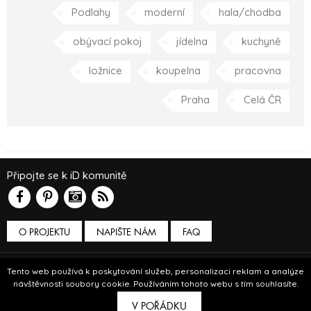
Podlahy
moderní
hala/chodba
obývací pokoj
jídelna
kuchyně
ložnice
koupelna
pracovna
Praha
Celá ČR
Připojte se k iD komunitě
O PROJEKTU
NAPIŠTE NÁM
FAQ
Podmínky používání
Tento web používá k poskytování služeb, personalizaci reklam a analýze
návštěvnosti soubory cookie. Používáním tohoto webu s tím souhlasíte.
© Insidecor 2013-2019.
V POŘÁDKU