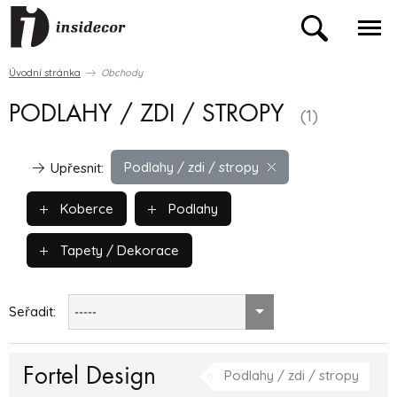
Úvodní stránka
Obchody
PODLAHY / ZDI / STROPY
(1)
Podlahy / zdi / stropy
Upřesnit:
Koberce
Podlahy
Tapety / Dekorace
Seřadit:
-----
Fortel Design
Podlahy / zdi / stropy