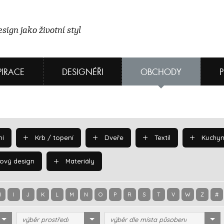
sign jako životní styl
PIRACE
DESIGNÉŘI
OBCHODY
í
Krb / topení
Dveře
Textil
Kuchyn
ový design
Materiály
H
I
J
K
L
M
N
O
P
R
S
T
V
W
Z
#
výběr prostředí
výběr dle místa působení