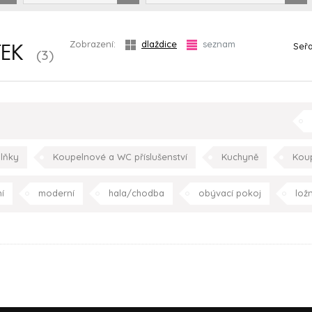
Zobrazení:
dlaždice
seznam
Seřa
TEK
(3)
lňky
Koupelnové a WC příslušenství
Kuchyně
Kou
k
í
moderní
hala/chodba
obývací pokoj
lož