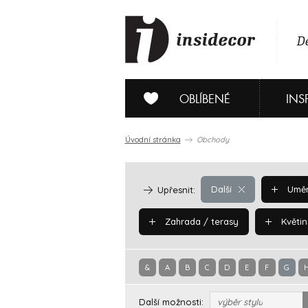
De
OBLÍBENÉ
INS
Úvodní stránka
Obchody
Další
Uměn
Upřesnit:
Zahrada / terasy
Květin
&
A
B
C
D
E
F
G
Další možnosti:
výběr stylu