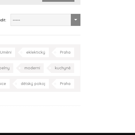
dit:
-----
Umění
eklektický
Praha
pelny
moderní
kuchyně
oupelna
Praha
Celá ČR
nice
dětský pokoj
Praha