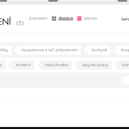
Zobrazení:
dlaždice
seznam
Seřa
ENÍ
(3)
lňky
Koupelnové a WC příslušenství
Kuchyně
Kou
k
í
moderní
hala/chodba
obývací pokoj
lož