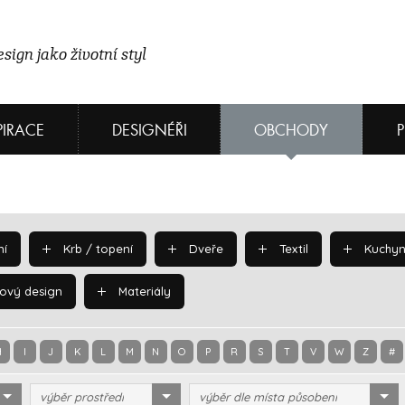
sign jako životní styl
PIRACE
DESIGNÉŘI
OBCHODY
í
Krb / topení
Dveře
Textil
Kuchyn
ový design
Materiály
H
I
J
K
L
M
N
O
P
R
S
T
V
W
Z
#
výběr prostředí
výběr dle místa působení