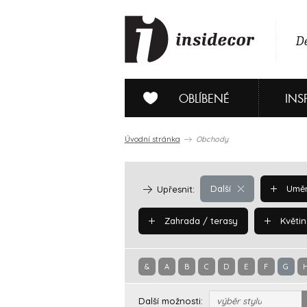
De
OBLÍBENÉ
INS
Úvodní stránka
Obchody
Další
Uměn
Upřesnit:
Zahrada / terasy
Květin
&
A
B
C
D
E
F
G
Další možnosti:
výběr stylu