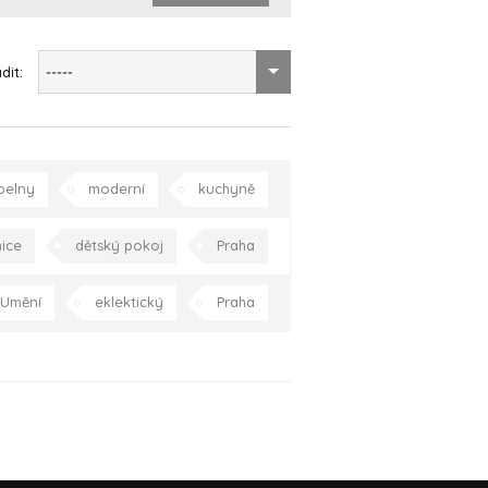
dit:
-----
pelny
moderní
kuchyně
oupelna
Praha
Celá ČR
nice
dětský pokoj
Praha
Umění
eklektický
Praha