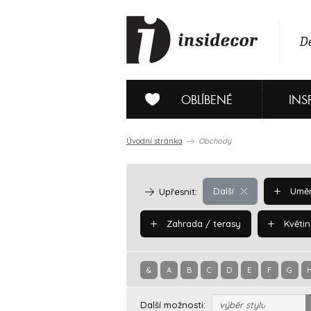
De
OBLÍBENÉ
INS
Úvodní stránka
Obchody
Další
Uměn
Upřesnit:
Zahrada / terasy
Květin
&
A
B
C
D
E
F
G
Další možnosti:
výběr stylu