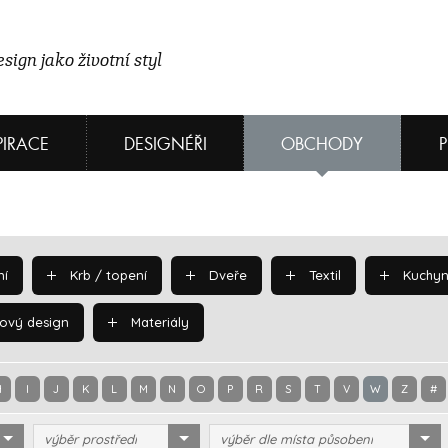
sign jako životní styl
PIRACE
DESIGNÉŘI
OBCHODY
í
Krb / topení
Dveře
Textil
Kuchyn
ový design
Materiály
H
I
J
K
L
M
N
O
P
R
S
T
V
W
Z
#
výběr prostředí
výběr dle místa působení