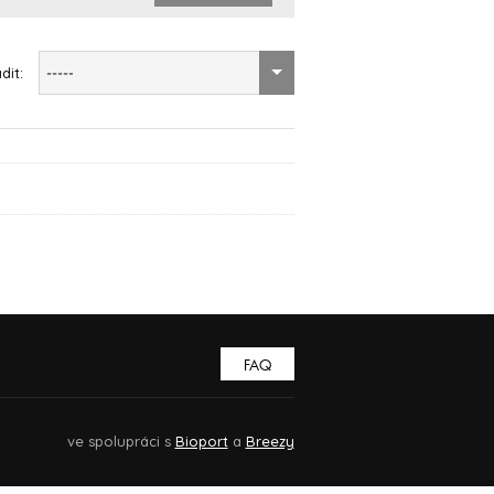
dit:
-----
FAQ
ve spolupráci s
Bioport
a
Breezy