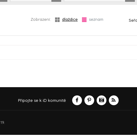
Zobrazení:
dlaždice
seznam
Seřa
Připojte se k iD komunitě
19.