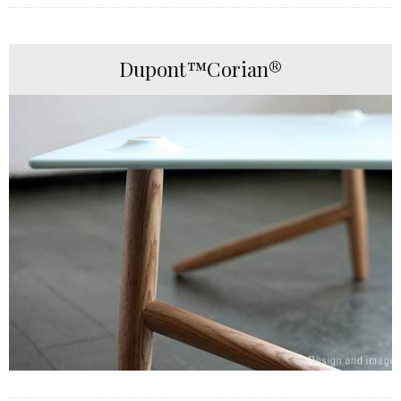
Dupont™Corian®