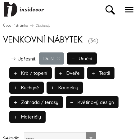
Úvodní stránka
Obchody
VENKOVNÍ NÁBYTEK
(34)
Další
Umění
Upřesnit:
Krb / topení
Dveře
Textil
Kuchyně
Koupelny
Zahrada / terasy
Květinový design
Materiály
Seřadit:
-----