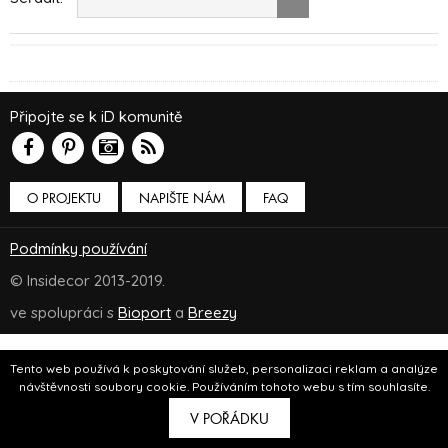
Připojte se k iD komunitě
O PROJEKTU
NAPIŠTE NÁM
FAQ
Podmínky používání
© Insidecor 2013-2019.
ve spolupráci s
Bioport
a
Breezy
Tento web používá k poskytování služeb, personalizaci reklam a analýze
návštěvnosti soubory cookie. Používáním tohoto webu s tím souhlasíte.
V POŘÁDKU