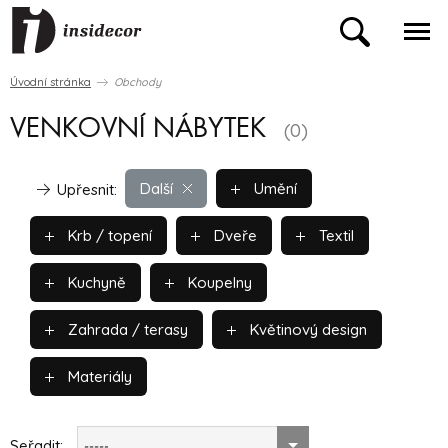
Úvodní stránka
Obchody
VENKOVNÍ NÁBYTEK
(0)
Další
Umění
Upřesnit:
Krb / topení
Dveře
Textil
Kuchyně
Koupelny
Zahrada / terasy
Květinový design
Materiály
Seřadit:
-----