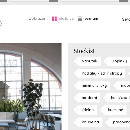
Zobrazení:
dlaždice
seznam
Seřa
)
Stockist
Nábytek
Doplňky
Podlahy / zdi / stropy
minimalistický
indus
moderní
hala/chod
jídelna
kuchyně
koupelna
pracovn