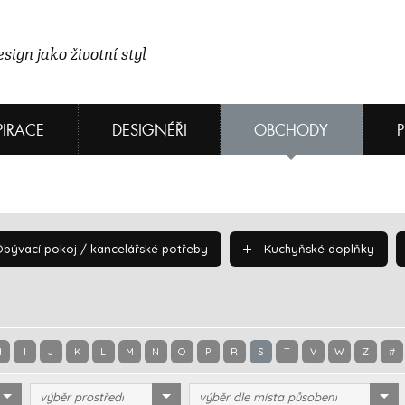
sign jako životní styl
PIRACE
DESIGNÉŘI
OBCHODY
bývací pokoj / kancelářské potřeby
Kuchyňské doplňky
H
I
J
K
L
M
N
O
P
R
S
T
V
W
Z
#
výběr prostředí
výběr dle místa působení