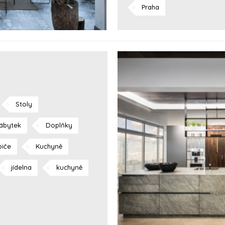
Praha
Stoly
ábytek
Doplňky
biče
Kuchyně
jídelna
kuchyně