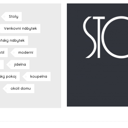
Stoly
Venkovní nábytek
ňský nábytek
til
moderní
j
jídelna
ský pokoj
koupelna
okolí domu