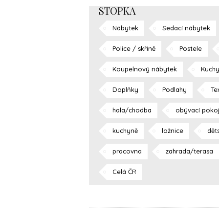
STOPKA
Nábytek
Sedací nábytek
Police / skříně
Postele
Koupelnový nábytek
Kuchy
Doplňky
Podlahy
Tex
hala/chodba
obývací poko
kuchyně
ložnice
dět
pracovna
zahrada/terasa
Celá ČR