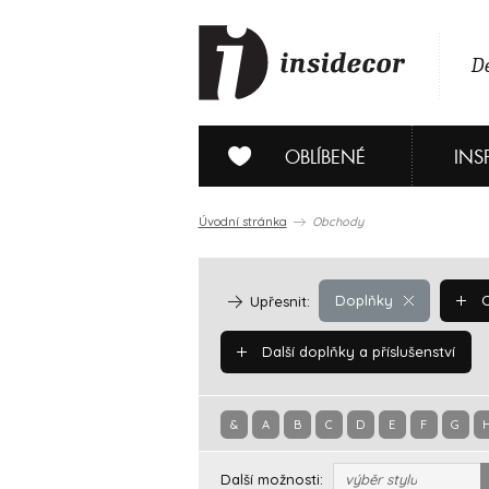
De
OBLÍBENÉ
INS
Úvodní stránka
Obchody
Doplňky
O
Upřesnit:
Další doplňky a příslušenství
&
A
B
C
D
E
F
G
Další možnosti:
výběr stylu