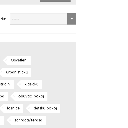
dit:
-----
Osvětlení
urbanistický
triální
klasický
ba
obývací pokoj
ložnice
dětský pokoj
a
zahrada/terasa