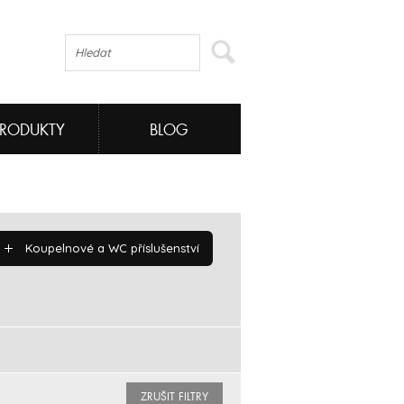
PRODUKTY
BLOG
Koupelnové a WC příslušenství
ZRUŠIT FILTRY