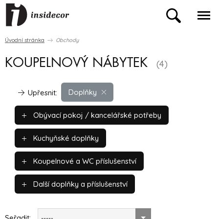
Úvodní stránka
Obchody
KOUPELNOVÝ NÁBYTEK
(4)
Doplňky
Upřesnit:
Obývací pokoj / kancelářské potřeby
Kuchyňské doplňky
Koupelnové a WC příslušenství
Další doplňky a příslušenství
Seřadit:
-----