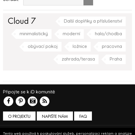
Cloud 7
Další doplňky a příslušenství
minimalistický
moderní
hala/chodba
obývací pokoj
ložnice
pracovna
zahrada/terasa
Praha
Připojte se k iD komunitě
O PROJEKTU
NAPIŠTE NÁM
FAQ
Podmínky používání
Tento web používá k poskytování služeb, personalizaci reklam a analýze