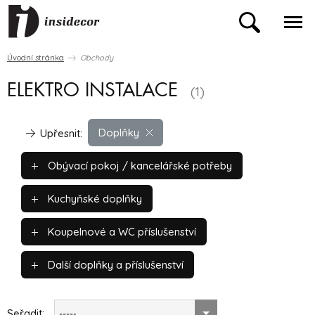
Úvodní stránka
Obchody
ELEKTRO INSTALACE
(1)
Doplňky
Upřesnit:
Obývací pokoj / kancelářské potřeby
Kuchyňské doplňky
Koupelnové a WC příslušenství
Další doplňky a příslušenství
Seřadit:
-----