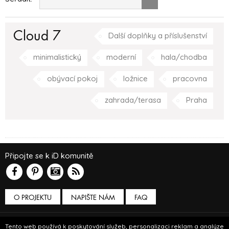
Cloud 7
Další doplňky a příslušenství
minimalistický
moderní
hala/chodba
obývací pokoj
ložnice
pracovna
zahrada/terasa
Praha
Připojte se k iD komunitě
O PROJEKTU
NAPIŠTE NÁM
FAQ
Podmínky používání
Tento web používá k poskytování služeb, personalizaci reklam a analýze