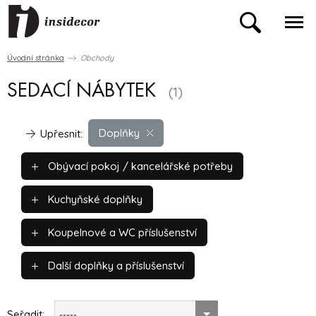
Úvodní stránka
Obchody
SEDACÍ NÁBYTEK
(1)
Doplňky
Upřesnit:
Obývací pokoj / kancelářské potřeby
Kuchyňské doplňky
Koupelnové a WC příslušenství
Další doplňky a příslušenství
Seřadit:
-----