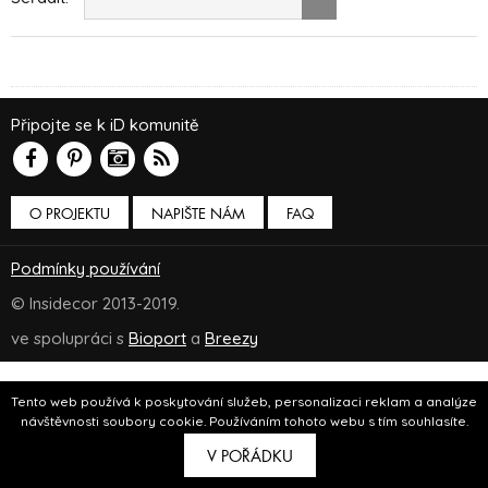
Připojte se k iD komunitě
O PROJEKTU
NAPIŠTE NÁM
FAQ
Podmínky používání
© Insidecor 2013-2019.
ve spolupráci s
Bioport
a
Breezy
Tento web používá k poskytování služeb, personalizaci reklam a analýze
návštěvnosti soubory cookie. Používáním tohoto webu s tím souhlasíte.
V POŘÁDKU