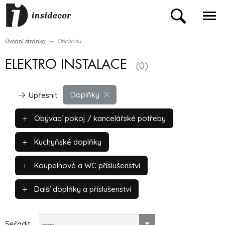
Úvodní stránka
Obchody
ELEKTRO INSTALACE
(0)
Doplňky
Upřesnit:
Obývací pokoj / kancelářské potřeby
Kuchyňské doplňky
Koupelnové a WC příslušenství
Další doplňky a příslušenství
Seřadit:
-----