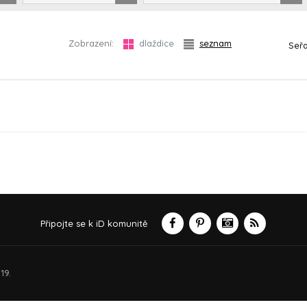
Zobrazení:
dlaždice
seznam
Seřa
Připojte se k iD komunitě
19.