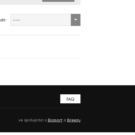
dit:
-----
FAQ
ve spolupráci s
Bioport
a
Breezy