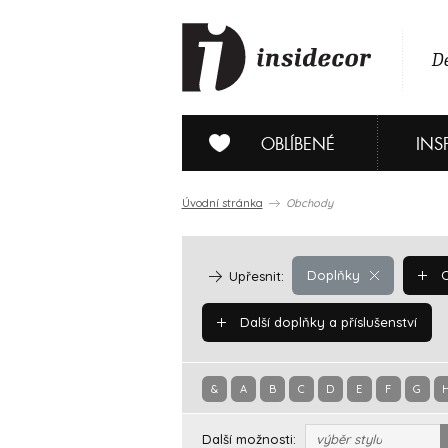
De
OBLÍBENÉ
INS
Úvodní stránka
Obchody
Doplňky
O
Upřesnit:
Další doplňky a příslušenství
&
A
B
C
D
E
F
G
Další možnosti:
výběr stylu