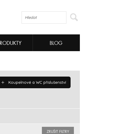
PRODUKTY
BLOG
Koupelnové a WC příslušenství
ZRUŠIT FILTRY