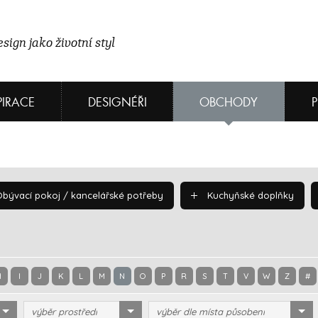
sign jako životní styl
PIRACE
DESIGNÉŘI
OBCHODY
bývací pokoj / kancelářské potřeby
Kuchyňské doplňky
H
I
J
K
L
M
N
O
P
R
S
T
V
W
Z
#
výběr prostředí
výběr dle místa působení