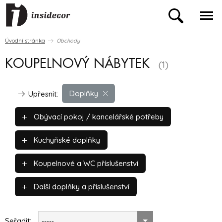
Úvodní stránka
Obchody
KOUPELNOVÝ NÁBYTEK
(1)
Doplňky
Upřesnit:
Obývací pokoj / kancelářské potřeby
Kuchyňské doplňky
Koupelnové a WC příslušenství
Další doplňky a příslušenství
Seřadit:
-----