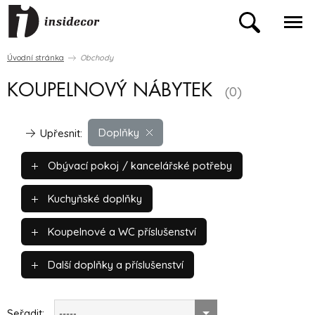
Úvodní stránka
Obchody
KOUPELNOVÝ NÁBYTEK
(0)
Doplňky
Upřesnit:
Obývací pokoj / kancelářské potřeby
Kuchyňské doplňky
Koupelnové a WC příslušenství
Další doplňky a příslušenství
Seřadit:
-----