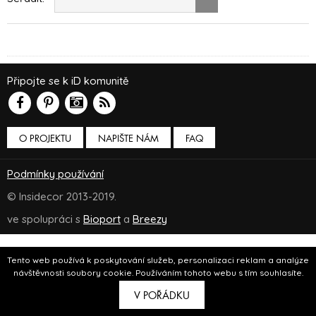
Připojte se k iD komunitě
O PROJEKTU
NAPIŠTE NÁM
FAQ
Podmínky používání
© Insidecor 2013-2019.
ve spolupráci s
Bioport
a
Breezy
Tento web používá k poskytování služeb, personalizaci reklam a analýze
návštěvnosti soubory cookie. Používáním tohoto webu s tím souhlasíte.
V POŘÁDKU