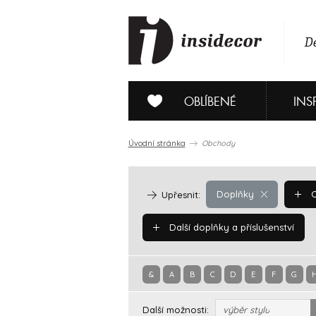
De
OBLÍBENÉ
INS
Úvodní stránka
Obchody
Doplňky
O
Upřesnit:
Další doplňky a příslušenství
&
A
B
C
D
E
F
G
Další možnosti:
výběr stylu