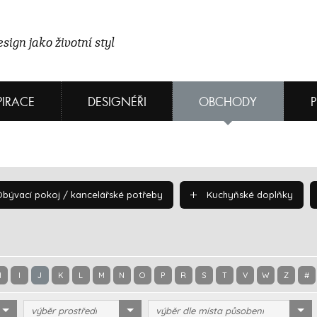
sign jako životní styl
PIRACE
DESIGNÉŘI
OBCHODY
bývací pokoj / kancelářské potřeby
Kuchyňské doplňky
H
I
J
K
L
M
N
O
P
R
S
T
V
W
Z
#
výběr prostředí
výběr dle místa působení