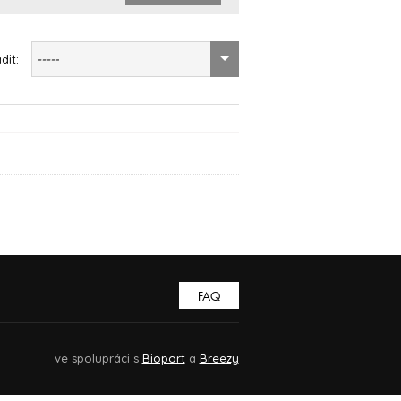
dit:
-----
FAQ
ve spolupráci s
Bioport
a
Breezy