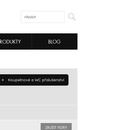
PRODUKTY
BLOG
Koupelnové a WC příslušenství
ZRUŠIT FILTRY