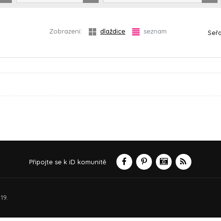
Zobrazení:
dlaždice
seznam
Seřa
Připojte se k iD komunitě
19.