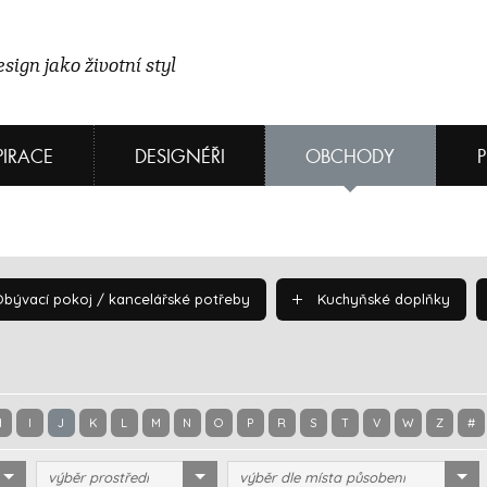
sign jako životní styl
PIRACE
DESIGNÉŘI
OBCHODY
bývací pokoj / kancelářské potřeby
Kuchyňské doplňky
H
I
J
K
L
M
N
O
P
R
S
T
V
W
Z
#
výběr prostředí
výběr dle místa působení