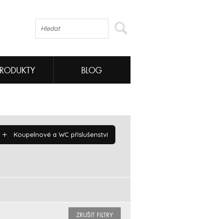
PRODUKTY
BLOG
Koupelnové a WC příslušenství
ZRUŠIT FILTRY