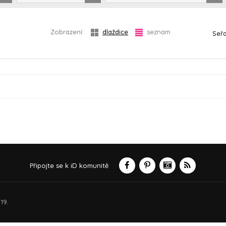
Zobrazení:
dlaždice
seznam
Seřa
Připojte se k iD komunitě
19.