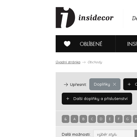
De
OBLÍBENÉ
INS
Úvodní stránka
Obchody
Doplňky
O
Upřesnit:
Další doplňky a příslušenství
&
A
B
C
D
E
F
G
Další možnosti:
výběr stylu