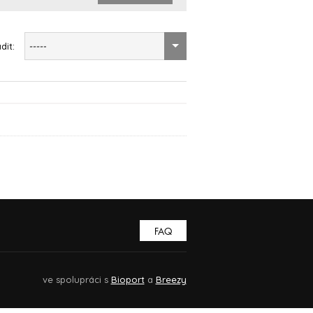
dit:
-----
FAQ
ve spolupráci s
Bioport
a
Breezy