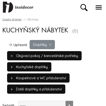
Úvodní stránka
Obchody
KUCHYŇSKÝ NÁBYTEK
(0)
Doplňky
Upřesnit:
Obývací pokoj / kancelářské potřeby
Kuchyňské doplňky
Koupelnové a WC příslušenství
Další doplňky a příslušenství
Seřadit:
-----