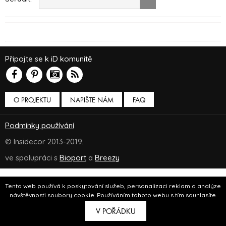
Připojte se k iD komunitě
O PROJEKTU
NAPIŠTE NÁM
FAQ
Podmínky používání
© Insidecor 2013-2019.
ve spolupráci s
Bioport
a
Breezy
Tento web používá k poskytování služeb, personalizaci reklam a analýze
návštěvnosti soubory cookie. Používáním tohoto webu s tím souhlasíte.
V POŘÁDKU