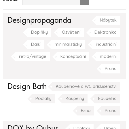
Designpropaganda
Nábytek
Doplňky
Osvětlení
Elektronika
Další
minimalistický
industriální
retro/vintage
konceptuální
moderní
Praha
Design Bath
Koupelnové a WC příslušenství
Podlahy
Koupelny
koupelna
Brno
Praha
DOX by Qubus
Doplňky
Umění