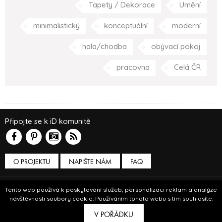
Tapety / Dekorace
Umění
minimalistický
konceptuální
moderní
hala/chodba
obývací pokoj
pracovna
Celá ČR
Připojte se k iD komunitě
O PROJEKTU
NAPIŠTE NÁM
FAQ
Podmínky používání
Tento web používá k poskytování služeb, personalizaci reklam a analýze
návštěvnosti soubory cookie. Používáním tohoto webu s tím souhlasíte.
© Insidecor 2013-2019.
V POŘÁDKU
ve spolupráci s
Bioport
a
Breezy