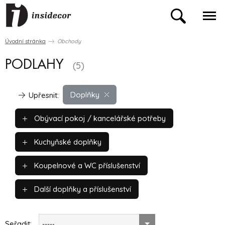
Úvodní stránka
Obchody
PODLAHY
(5)
Doplňky
Upřesnit:
Obývací pokoj / kancelářské potřeby
Kuchyňské doplňky
Koupelnové a WC příslušenství
Další doplňky a příslušenství
Seřadit:
-----