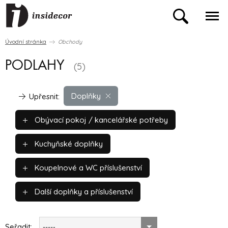
Úvodní stránka
Obchody
PODLAHY
(5)
Doplňky
Upřesnit:
Obývací pokoj / kancelářské potřeby
Kuchyňské doplňky
Koupelnové a WC příslušenství
Další doplňky a příslušenství
Seřadit:
-----