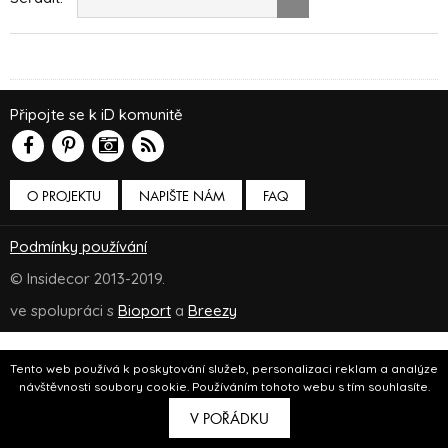
Připojte se k iD komunitě
O PROJEKTU
NAPIŠTE NÁM
FAQ
Podmínky používání
© Insidecor 2013-2019.
ve spolupráci s
Bioport
a
Breezy
Tento web používá k poskytování služeb, personalizaci reklam a analýze
návštěvnosti soubory cookie. Používáním tohoto webu s tím souhlasíte.
V POŘÁDKU