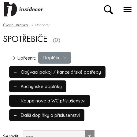
Úvodní stránka
Obchody
SPOTŘEBIČE
(0)
Doplňky
Upřesnit:
Obývací pokoj / kancelářské potřeby
Kuchyňské doplňky
Koupelnové a WC příslušenství
Další doplňky a příslušenství
Seřadit:
-----