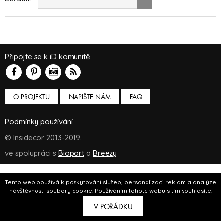
Připojte se k iD komunitě
O PROJEKTU
NAPIŠTE NÁM
FAQ
Podmínky používání
© Insidecor 2013-2019.
ve spolupráci s
Bioport
a
Breezy
Tento web používá k poskytování služeb, personalizaci reklam a analýze
návštěvnosti soubory cookie. Používáním tohoto webu s tím souhlasíte.
V POŘÁDKU