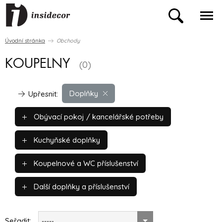
Úvodní stránka
Obchody
KOUPELNY
(0)
Doplňky
Upřesnit:
Obývací pokoj / kancelářské potřeby
Kuchyňské doplňky
Koupelnové a WC příslušenství
Další doplňky a příslušenství
Seřadit:
-----