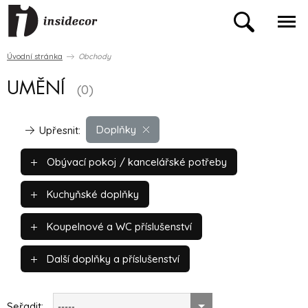
Úvodní stránka
Obchody
UMĚNÍ
(0)
Doplňky
Upřesnit:
Obývací pokoj / kancelářské potřeby
Kuchyňské doplňky
Koupelnové a WC příslušenství
Další doplňky a příslušenství
Seřadit:
-----