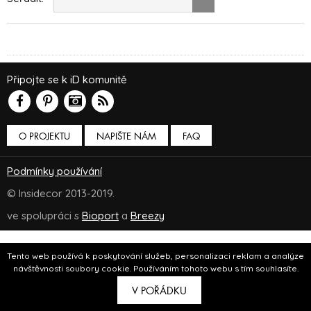
Připojte se k iD komunitě
O PROJEKTU
NAPIŠTE NÁM
FAQ
Podmínky používání
© Insidecor 2013-2019.
ve spolupráci s
Bioport
a
Breezy
Tento web používá k poskytování služeb, personalizaci reklam a analýze
návštěvnosti soubory cookie. Používáním tohoto webu s tím souhlasíte.
V POŘÁDKU