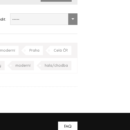
dit:
-----
moderní
Praha
Celá ČR
y
moderní
hala/chodba
racovna
Praha
Celá ČR
FAQ