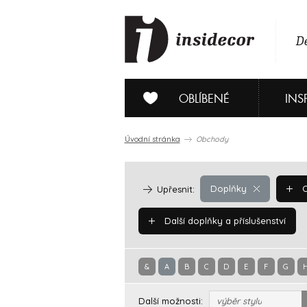
De
OBLÍBENÉ
INS
Úvodní stránka
Obchody
Doplňky
O
Upřesnit:
Další doplňky a příslušenství
&
A
B
C
D
E
F
G
Další možnosti:
výběr stylu