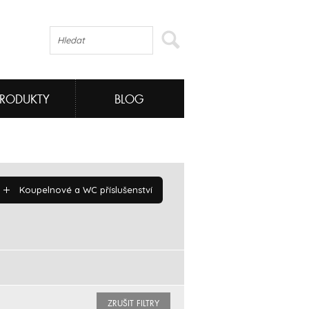
PRODUKTY
BLOG
Koupelnové a WC příslušenství
ZRUŠIT FILTRY