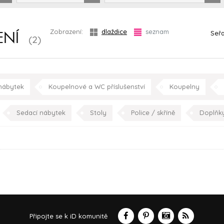
Zobrazení:
dlaždice
seznam
Seřa
ENÍ
(2)
nábytek
Koupelnové a WC příslušenství
Koupelny
Sedací nábytek
Stoly
Police / skříně
Doplňk
obývací pokoj
jídelna
kuchyně
p
Připojte se k iD komunitě