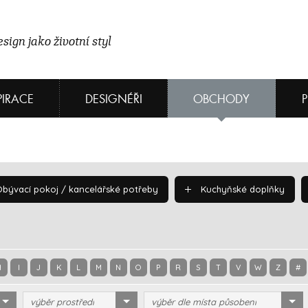
sign jako životní styl
PIRACE
DESIGNÉŘI
OBCHODY
bývací pokoj / kancelářské potřeby
Kuchyňské doplňky
H
I
J
K
L
M
N
O
P
R
S
T
V
W
Z
#
výběr prostředí
výběr dle místa působení