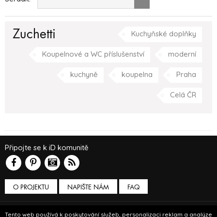
Zuchetti
Kuchyňské doplňky
Koupelnové a WC příslušenství
moderní
kuchyně
koupelna
Praha
Celá ČR
Připojte se k iD komunitě
O PROJEKTU
NAPIŠTE NÁM
FAQ
Podmínky používání
Tento web používá k poskytování služeb, personalizaci reklam a analýze