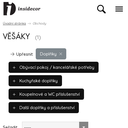
Úvodní stránka
Obchody
VĚŠÁKY
(1)
Doplňky
Upřesnit:
Obývací pokoj / kancelářské potřeby
Kuchyňské doplňky
Koupelnové a WC příslušenství
Další doplňky a příslušenství
Seřadit:
-----