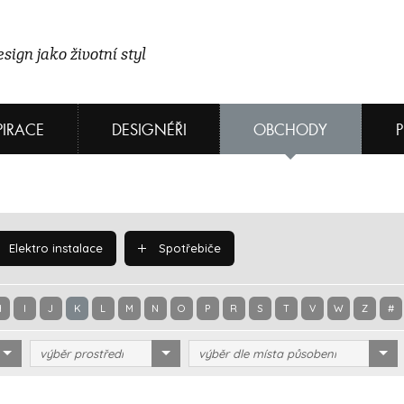
sign jako životní styl
PIRACE
DESIGNÉŘI
OBCHODY
Elektro instalace
Spotřebiče
H
I
J
K
L
M
N
O
P
R
S
T
V
W
Z
#
výběr prostředí
výběr dle místa působení