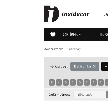
De
OBLÍBENÉ
INS
Úvodní stránka
Obchody
Elektronika
Upřesnit:
&
A
B
C
D
E
F
G
Další možnosti:
výběr stylu