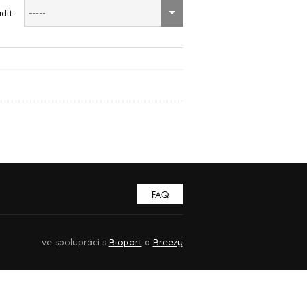
dit:
-----
FAQ
ve spolupráci s
Bioport
a
Breezy