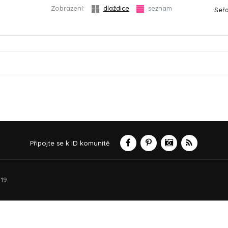
Zobrazení:
dlaždice
seznam
Seřa
Připojte se k iD komunitě
19.