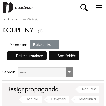
Úvodní stránka
Obchody
KOUPELNY
(1)
Elektronika
Upřesnit:
Elektro instalace
Spotřebiče
Seřadit:
-----
Designpropaganda
Nábytek
Doplňky
Osvětlení
Elektronika