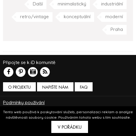
Další
minimalistický
industriální
retro/vintage
konceptuální
moderní
Praha
Připojte se k iD komunitě
O PROJEKTU
NAPIŠTE NÁM
FAQ
Podmínky používání
© Insidecor 2013-2019.
Tento web používá k poskytování služeb, personalizaci reklam a analýze
návštěvnosti soubory cookie. Používáním tohoto webu s tím souhlasíte.
ve spolupráci s
Bioport
a
Breezy
V POŘÁDKU