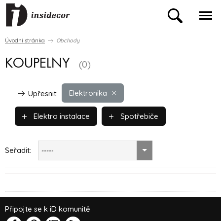
Úvodní stránka
Obchody
KOUPELNY
(0)
Elektronika
Upřesnit:
Elektro instalace
Spotřebiče
Seřadit:
-----
Připojte se k iD komunitě